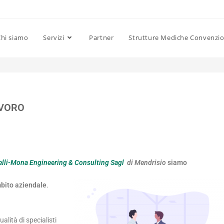
hi siamo
Servizi
Partner
Strutture Mediche Convenzi
AVORO
elli-Mona Engineering & Consulting Sagl
di Mendrisio
siamo
mbito aziendale
.
alità di specialisti