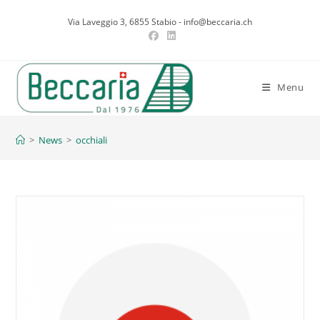
Salta
Via Laveggio 3, 6855 Stabio - info@beccaria.ch
al
contenuto
Menu
occhiali
>
News
>
occhiali