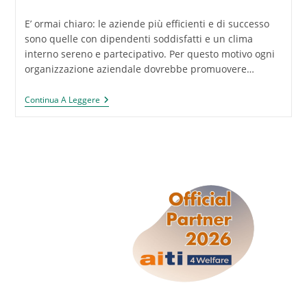
pubblicato:
E’ ormai chiaro: le aziende più efficienti e di successo
sono quelle con dipendenti soddisfatti e un clima
interno sereno e partecipativo. Per questo motivo ogni
organizzazione aziendale dovrebbe promuovere…
BENESSERE
Continua A Leggere
ORGANIZZATIVO
E
PRODUTTIVITA’:
Le
Nostre
Proposte
Formative
Per
Il
Team