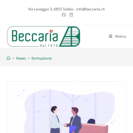
Salta
Via Laveggio 3, 6855 Stabio - info@beccaria.ch
al
contenuto
Menu
formazione
>
News
>
formazione