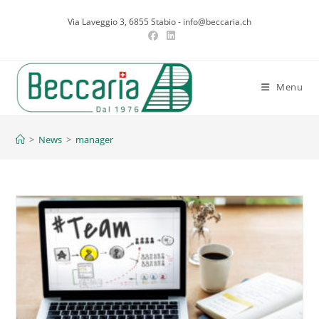
Salta
Via Laveggio 3, 6855 Stabio - info@beccaria.ch
al
contenuto
Menu
manager
>
News
>
manager