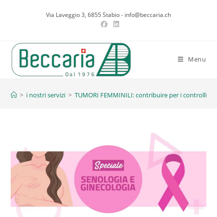
Salta
Via Laveggio 3, 6855 Stabio - info@beccaria.ch
al
contenuto
Menu
Blog
>
i nostri servizi
>
TUMORI FEMMINILI: contribuire per i controlli sal